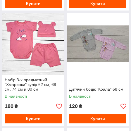
Купити
Купити
Набір 3-х предметний
"Хмаринки" кулір 62 см, 68
см, 74 см и 80 см
Дитячий бодік "Коала" 68 см
В наявності
В наявності
180
120
₴
₴
Купити
Купити