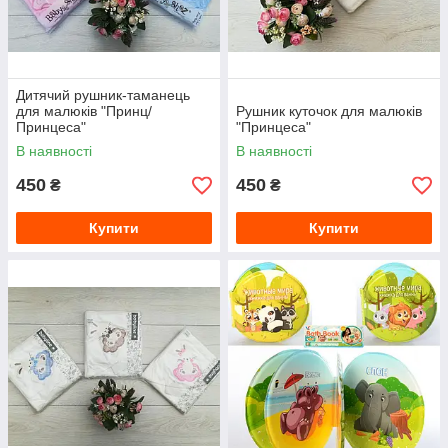
Дитячий рушник-таманець
для малюків "Принц/
Рушник куточок для малюків
Принцеса"
"Принцеса"
В наявності
В наявності
450
450
₴
₴
Купити
Купити