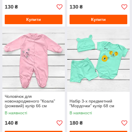
130
130
₴
₴
Купити
Купити
Чоловічок для
новонародженого "Коала"
Набір 3-х предметний
(рожевий) кулір 66 см
"Мордочки" кулір 68 см
В наявності
В наявності
140
180
₴
₴