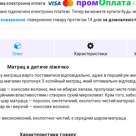
анії підключені електронні платежі. Тепер ви можете купити будь-
повернення товару протягом 14 днів
за домовленіс
Опис
Характеристики
Матрац в дитяче ліжечко
у матраца варто поставитися відповідально, адже в перший рік жи
аш магазин пропонує 3-хслойный матрац, який оптимально відповід
шар — кокосове волокно, яке не вбирає запахи, пропускає чисте пові
ійними властивостями і створює сухий мікроклімат. Крім того, забез
 шар матраца — поролон, синтетичний, екологічно чистий матеріал.
ар як і верхній — кокосове волокно.
- високоякісний, екологічно чистий, є середнім шаром матраца.
Характеристики товару: