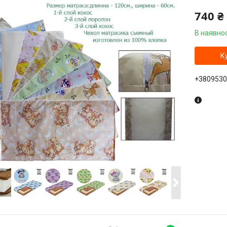
740 ₴
В наявнос
К
+3809530