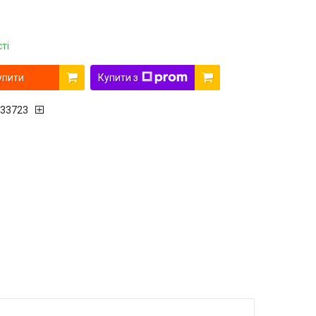
ті
упити
Купити з
33723