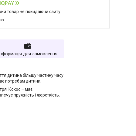
який товар не покидаючи сайту.
тю
Інформація для замовлення
ття дитина більшу частину часу
ає потребам дитини.
тря. Кокос – має
печує пружність і жорсткість.