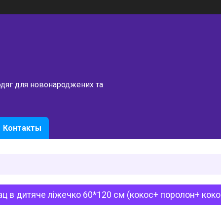
одяг для новонароджених та
Контакты
ц в дитяче ліжечко 60*120 см (кокос+ поролон+ коко