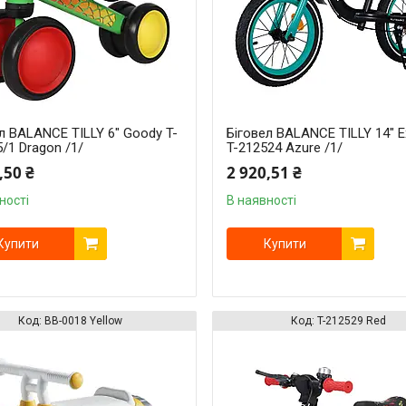
л BALANCE TILLY 6" Goody T-
Біговел BALANCE TILLY 14" 
/1 Dragon /1/
T-212524 Azure /1/
,50 ₴
2 920,51 ₴
ності
В наявності
Купити
Купити
BB-0018 Yellow
T-212529 Red