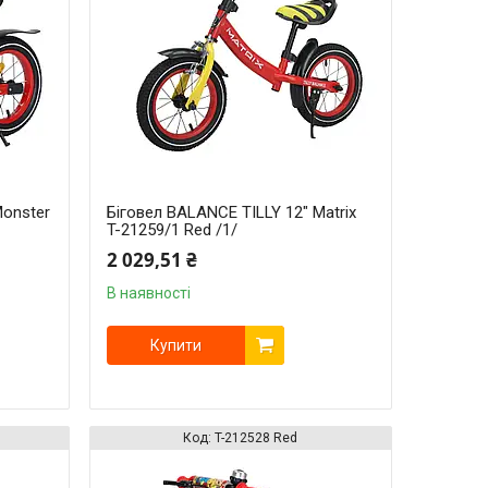
Monster
Біговел BALANCE TILLY 12" Matrix
T-21259/1 Red /1/
2 029,51 ₴
В наявності
Купити
T-212528 Red