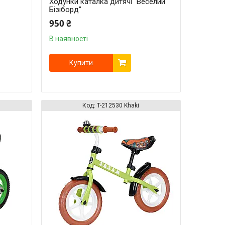
Ходунки каталка дитячі "Веселий
Бізіборд"
950 ₴
В наявності
Купити
T-212530 Khaki