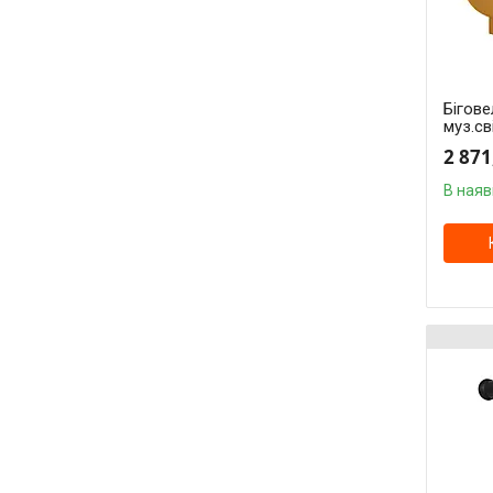
Бігове
муз.св
2 871
В наяв