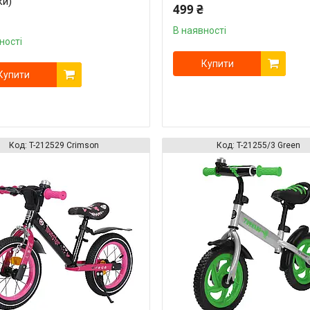
ки)
499 ₴
В наявності
ності
Купити
Купити
T-212529 Crimson
T-21255/3 Green