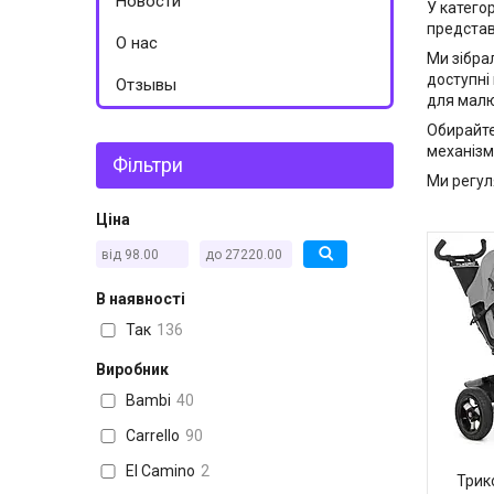
Новости
У катего
представл
О нас
Ми зібра
доступні
Отзывы
для малюк
Обирайте
механізми
Фільтри
Ми регул
Ціна
В наявності
Так
136
Виробник
Bambi
40
Carrello
90
El Camino
2
Трик