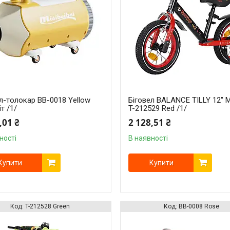
л-толокар BB-0018 Yellow
Біговел BALANCE TILLY 12" 
іт /1/
T-212529 Red /1/
,01 ₴
2 128,51 ₴
ності
В наявності
Купити
Купити
T-212528 Green
BB-0008 Rose