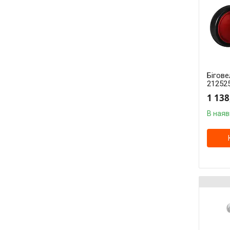
Бігове
212525
1 138
В наяв