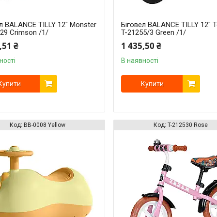
л BALANCE TILLY 12" Monster
Біговел BALANCE TILLY 12" 
29 Crimson /1/
T-21255/3 Green /1/
,51 ₴
1 435,50 ₴
ності
В наявності
Купити
Купити
BB-0008 Yellow
T-212530 Rose