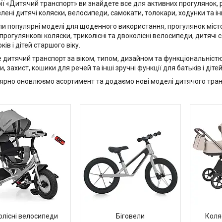
рії «Дитячий транспорт» ви знайдете все для активних прогулянок,
ені дитячі коляски, велосипеди, самокати, толокари, ходунки та інш
ли популярні моделі для щоденного використання, прогулянок місто
 прогулянкові коляски, триколісні та двоколісні велосипеди, дитячі
ів і дітей старшого віку.
 дитячий транспорт за віком, типом, дизайном та функціональніст
, захист, кошики для речей та інші зручні функції для батьків і дітей
ярно оновлюємо асортимент та додаємо нові моделі дитячого тран
олісні велосипеди
Біговели
Коля