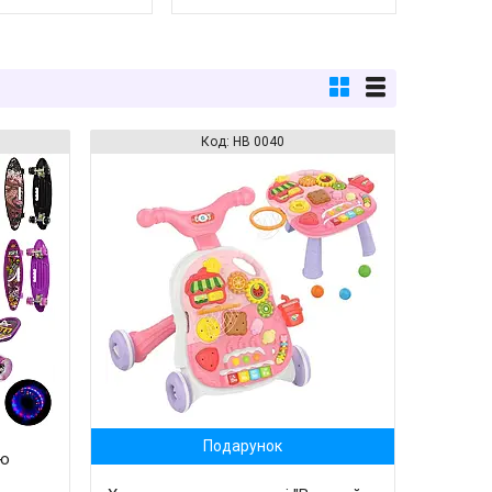
HB 0040
Подарунок
ою