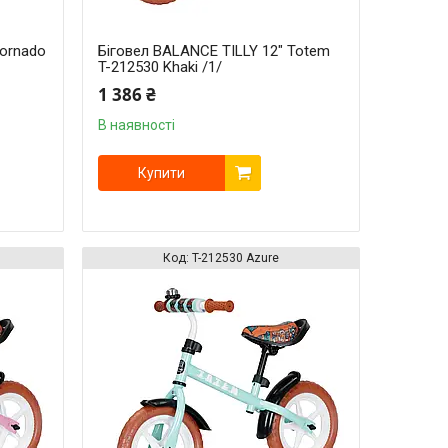
Tornado
Біговел BALANCE TILLY 12" Totem
T-212530 Khaki /1/
1 386 ₴
В наявності
Купити
T-212530 Azure