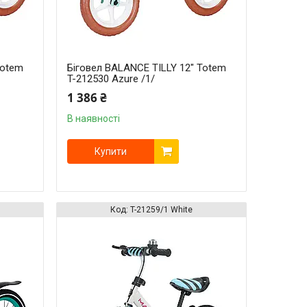
Totem
Біговел BALANCE TILLY 12" Totem
T-212530 Azure /1/
1 386 ₴
В наявності
Купити
T-21259/1 White