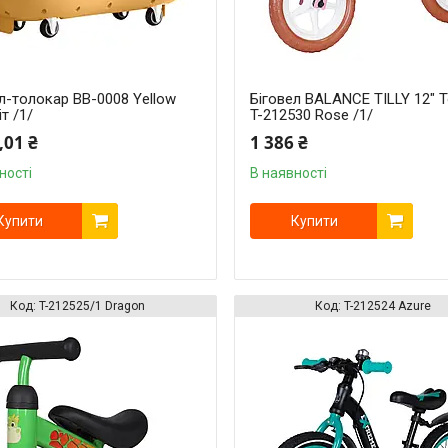
л-толокар BB-0008 Yellow
Біговел BALANCE TILLY 12" 
іт /1/
T-212530 Rose /1/
,01 ₴
1 386 ₴
ності
В наявності
Купити
Купити
T-212525/1 Dragon
T-212524 Azure