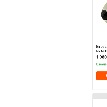
Бігове
муз.св
1 980
В наяв