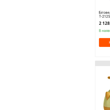
Бігове
T-2125
2 128
В наяв