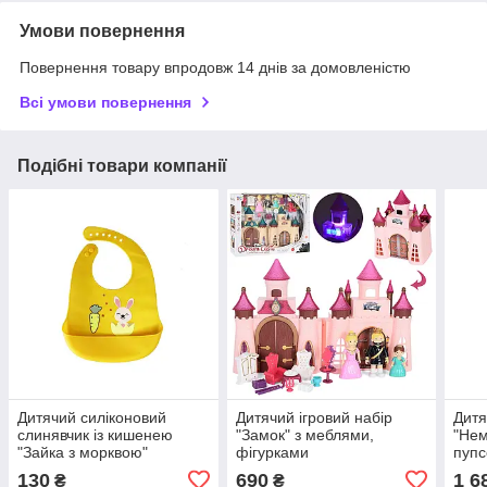
Умови повернення
Повернення товару впродовж 14 днів за домовленістю
Всі умови повернення
Подібні товари компанії
Дитячий силіконовий
Дитячий ігровий набір
Дитя
слинявчик із кишенею
"Замок" з меблями,
"Нем
"Зайка з морквою"
фігурками
пуп
130
690
1 6
₴
₴