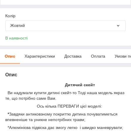
Колір
Жовтий
В наявності
Опис
Характеристики
Доставка
Оплата
Умови п
Опис
Дитячий скейт
Ви надумали купити дитині скейт-то Тоді наша модель якраз
те, що потрібно саме Вам.
Ось кілька ПЕРЕВАГИ цієї моделі:
*
Завдяки антиковзному покриттю дитина почуватиметься
впевненіше та уникне непотрібних травм;
*Алюмінієва підвіска дає змогу легко і швидко маневрувати;