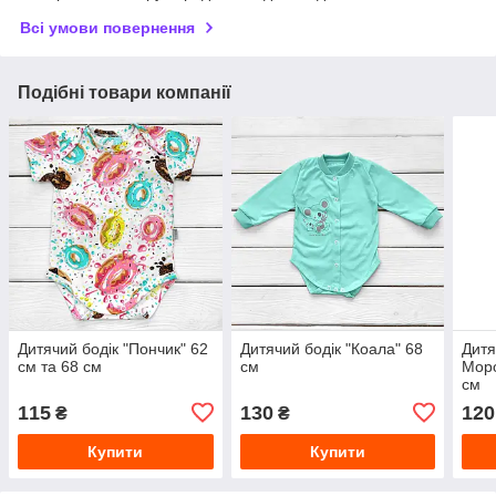
Всі умови повернення
Подібні товари компанії
Дитячий бодік "Пончик" 62
Дитячий бодік "Коала" 68
Дитя
см та 68 см
см
Моро
см
115
130
120
₴
₴
Купити
Купити