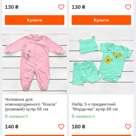
130
130
₴
₴
Купити
Купити
Чоловічок для
новонародженого "Коала"
Набір 3-х предметний
(рожевий) кулір 66 см
"Мордочки" кулір 68 см
В наявності
В наявності
140
180
₴
₴