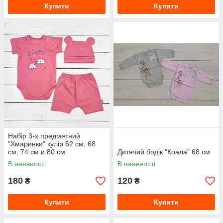
Купити
Купити
Набір 3-х предметний
"Хмаринки" кулір 62 см, 68
см, 74 см и 80 см
Дитячий бодік "Коала" 68 см
В наявності
В наявності
180
120
₴
₴
Купити
Купити