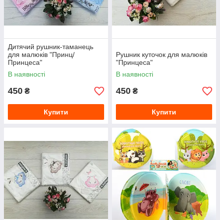
Дитячий рушник-таманець
для малюків "Принц/
Рушник куточок для малюків
Принцеса"
"Принцеса"
В наявності
В наявності
450
450
₴
₴
Купити
Купити