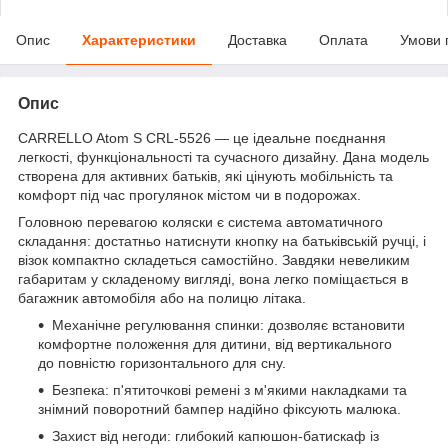
Опис
Характеристики
Доставка
Оплата
Умови 
Опис
CARRELLO Atom S CRL-5526 — це ідеальне поєднання
легкості, функціональності та сучасного дизайну. Дана модель
створена для активних батьків, які цінують мобільність та
комфорт під час прогулянок містом чи в подорожах.
Головною перевагою коляски є система автоматичного
складання: достатньо натиснути кнопку на батьківській ручці, і
візок компактно складеться самостійно. Завдяки невеликим
габаритам у складеному вигляді, вона легко поміщається в
багажник автомобіля або на полицю літака.
Механічне регулювання спинки: дозволяє встановити
комфортне положення для дитини, від вертикального
до повністю горизонтального для сну.
Безпека: п'ятиточкові ремені з м'якими накладками та
знімний поворотний бампер надійно фіксують малюка.
Захист від негоди: глибокий капюшон-батискаф із