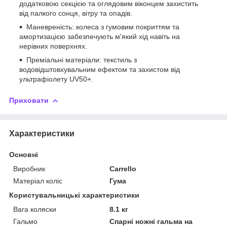
додатковою секцією та оглядовим віконцем захистить
від палкого сонця, вітру та опадів.
Маневреність: колеса з гумовим покриттям та
амортизацією забезпечують м'який хід навіть на
нерівних поверхнях.
Преміальні матеріали: текстиль з
водовідштовхувальним ефектом та захистом від
ультрафіолету UV50+.
Приховати
Характеристики
Основні
Виробник
Carrello
Матеріал коліс
Гума
Користувальницькі характеристики
Вага коляски
8.1 кг
Гальмо
Спарні ножні гальма на