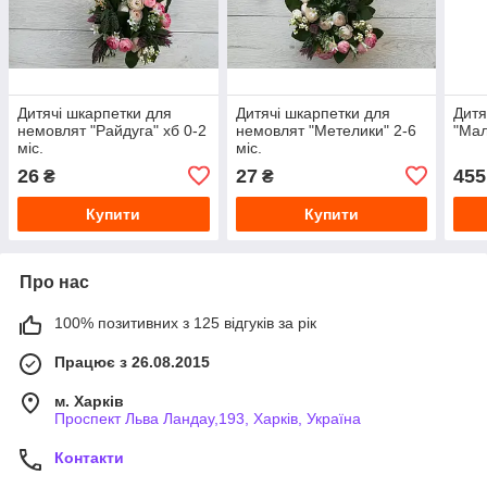
Дитячі шкарпетки для
Дитячі шкарпетки для
Дитя
немовлят "Райдуга" хб 0-2
немовлят "Метелики" 2-6
"Ма
міс.
міс.
26
27
455
₴
₴
Купити
Купити
Про нас
100% позитивних з 125 відгуків за рік
Працює з 26.08.2015
м. Харків
Проспект Льва Ландау,193, Харків, Україна
Контакти