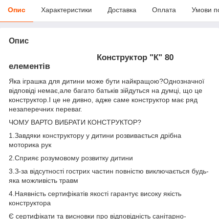
Опис
Характеристики
Доставка
Оплата
Умови п
Опис
Конструктор "К" 80
елементів
Яка іграшка для дитини може бути найкращою?Однозначної
відповіді немає,але багато батьків зійдуться на думці, що це
конструктор.І це не дивно, адже саме конструктор має ряд
незаперечних переваг.
ЧОМУ ВАРТО ВИБРАТИ КОНСТРУКТОР?
1.Завдяки конструктору у дитини розвивається дрібна
моторика рук
2.Сприяє розумовому розвитку дитини
3.З-за відсутності гострих частин повністю виключається будь-
яка можливість травм
4.Наявність сертифікатів якості гарантує високу якість
конструктора
Є сертифікати та висновки про відповідність санітарно-