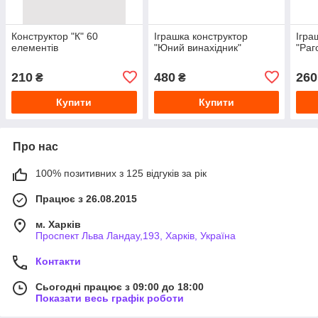
Конструктор "К" 60
Іграшка конструктор
Ігра
елементів
"Юний винахідник"
"Раг
210
480
260
₴
₴
Купити
Купити
Про нас
100% позитивних з 125 відгуків за рік
Працює з 26.08.2015
м. Харків
Проспект Льва Ландау,193, Харків, Україна
Контакти
Сьогодні працює з 09:00 до 18:00
Показати весь графік роботи