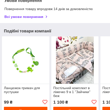
Умови повернення
Повернення товару впродовж 14 днів за домовленістю
Всі умови повернення
Подібні товари компанії
Ланцюжок-тримач для
Постільний комплект в
Пост
пустушки
ліжечко 9 в 1 "Зайчики"
ліже
беж
99
1 100
1 1
₴
₴