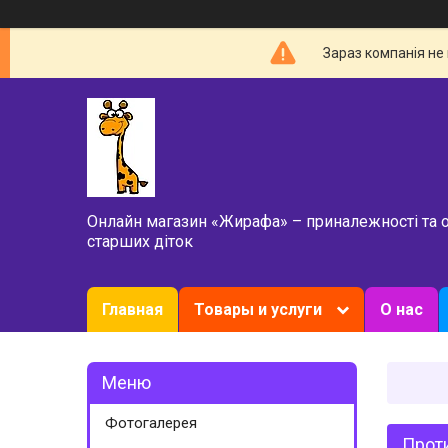
Зараз компанія не
Онлайн магазин «Жирафа» – приналежності та 
старших діток
Главная
Товары и услуги
О нас
Фотогалерея
Проти