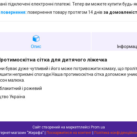
анії підключені електронні платежі. Тепер ви можете купити будь-
повернення товару протягом 14 днів
за домовленіс
Опис
Інформац
москітна сітка для дитячого ліжечка
ни буває дуже чутливий і його може потривожити комаху, що проліта
ишити неприємні спогади.Наша протимоскітна сітка допоможе уник
сон малюка.
блакитний і рожевий
тво Україна
Сайт створений на маркетплейсі
Prom.ua
Інтернет-магазин "Жирафа" |
Поскаржитися на контент
|
Політика конфіденційно