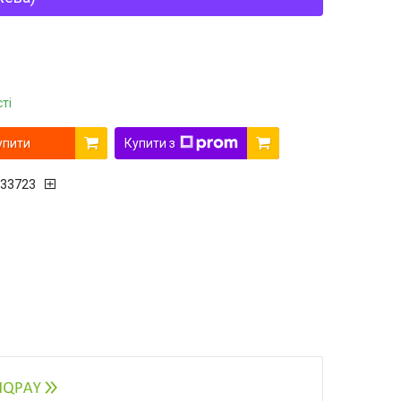
ті
упити
Купити з
33723