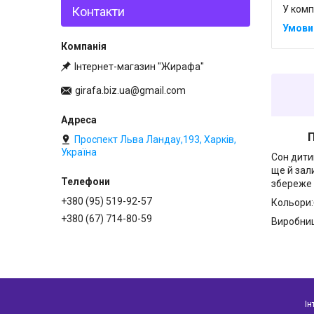
У комп
Контакти
Інтернет-магазин "Жирафа"
girafa.biz.ua@gmail.com
Проти
Проспект Льва Ландау,193, Харків,
Україна
Сон дити
ще й зал
збереже 
+380 (95) 519-92-57
Кольори:
+380 (67) 714-80-59
Виробниц