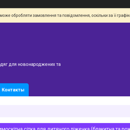
 може обробляти замовлення та повідомлення, оскільки за її граф
одяг для новонароджених та
Контакты
москітна сітка для дитячого ліжечка (блакитна та ро