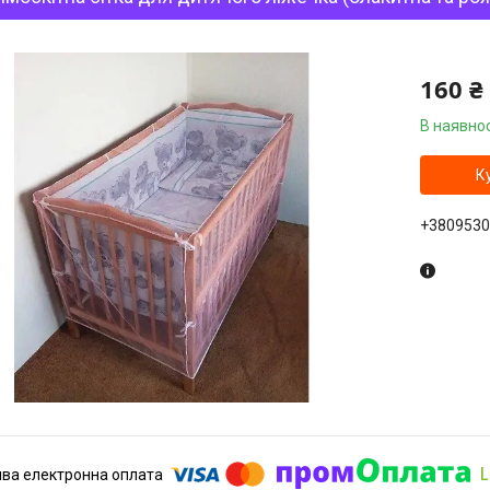
160 ₴
В наявнос
К
+3809530