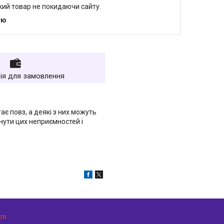
який товар не покидаючи сайту.
тю
ія для замовлення
є повз, а деякі з них можуть
нути цих неприємностей і
сті