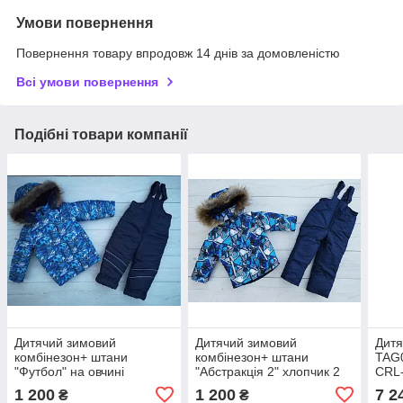
Умови повернення
Повернення товару впродовж 14 днів за домовленістю
Всі умови повернення
Подібні товари компанії
Дитячий зимовий
Дитячий зимовий
Дитя
комбінезон+ штани
комбінезон+ штани
TAG
"Футбол" на овчині
"Абстракція 2" хлопчик 2
CRL-
хлопчик 4 роки
роки 92-98 см
/1/
1 200
1 200
7 2
₴
₴