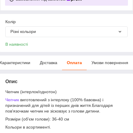
Колір
Різні кольори
В наявності
Характеристики
Доставка
Оплата
Умови повернення
Опис
Чепчик (інтерлок/однотон)
Чепчик
виготовлений з інтерлоку (100% бавовна) і
призначений для дітей із перших днів життя.Благодаря
пов'язочкам чепчик не зісковзує з голови дитини.
Розміри (об'єм голови): 36-40 см
Кольори в асортименті.