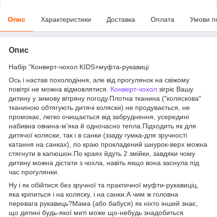
Опис
Характеристики
Доставка
Оплата
Умови п
Опис
Набір "Конверт-чохол KIDS+муфта-рукавиці
Ось і настав похолодіння, але від прогулянок на свіжому
повітрі не можна відмовлятися.
Конверт-чохол
зігріє Вашу
дитину у зимову вітряну погоду.Плотна тканина ("коляскова"
тканиною обтягують дитячі коляски) не продувається, не
промокає, легко очищається від забруднення, усередині
набивна овчина-м'яка й одночасно тепла.Підходить як для
дитячої коляски, так і в санки (ззаду гумка-для зручності
катання на санках), по краю прокладений шнурок-верх можна
стягнути в капюшон.По краях йдуть 2 змійки, завдяки чому
дитину можна дістати з чохла, навіть якщо вона заснула під
час прогулянки.
Ну і як обійтися без зручної та практичної муфти-рукавиціц,
яка кріпиться і на коляску, і на санки.А чим ж головна
перевага рукавиць?Мама (або бабуся) як ніхто інший знає,
що дитині будь-якої миті може що-небудь знадобиться