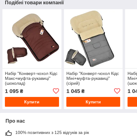
Подібні товари компанії
Набір "Конверт-чохол Кідс
Набір "Конверт-чохол Кідс
Набі
Макс+муфта-рукавиці"
Міні+муфта-рукавиці"
Міні
(шоколад)
(сірий)
(шок
1 095
1 045
1 0
₴
₴
Купити
Купити
Про нас
100% позитивних з 125 відгуків за рік