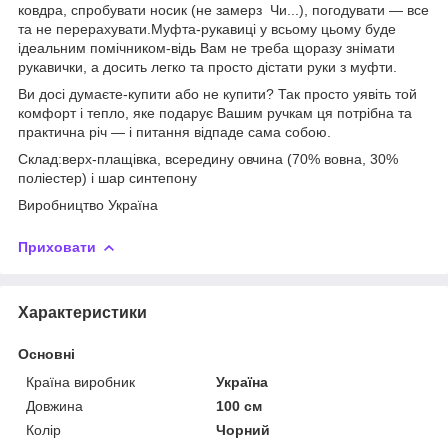
ковдра, спробувати носик (не замерз Чи...), погодувати — все
та не перерахувати.Муфта-рукавиці у всьому цьому буде
ідеальним помічником-відь Вам не треба щоразу знімати
рукавички, а досить легко та просто дістати руки з муфти.
Ви досі думаєте-купити або не купити? Так просто уявіть той
комфорт і тепло, яке подарує Вашим ручкам ця потрібна та
практична річ — і питання відпаде сама собою.
Склад:верх-плащівка, всередину овчина (70% вовна, 30%
поліестер) і шар синтепону
Виробництво Україна
Приховати
Характеристики
Основні
Країна виробник
Україна
Довжина
100 см
Колір
Чорний