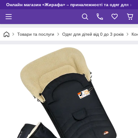
Онлайн магазин «Жирафа» – приналежності та одяг для но
Товари та послуги
Одяг для дітей від 0 до 3 років
Ко