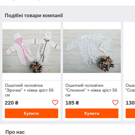
Подібні товари компанії
Ошатний чоловічок
Ошатний чоловічок
Ошат
"Зірочка" + ніжка зріст 56
"Слоненя" + ніжка зріст 56
"Сов
см
см
220
185
130
₴
₴
Купити
Купити
Про нас