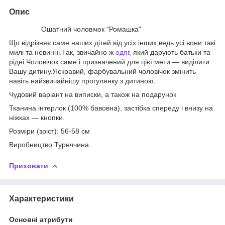
Опис
Ошатний чоловічок "Ромашка"
Що відрізняє саме наших дітей від усіх інших,ведь усі вони такі
милі та невинні.Так, звичайно ж
одяг
, який дарують батьки та
рідні.Чоловічок саме і призначений для цієї мети — виділити
Вашу дитину.Яскравий, фарбувальний чоловічок змінить
навіть найзвичайнішу прогулянку з дитиною.
Чудовий варіант на виписки, а також на подарунок
Тканина інтерлок (100% бавовна), застібка спереду і внизу на
ніжках — кнопки.
Розміри (зріст): 56-58 см
Виробництво Туреччина.
Приховати
Характеристики
Основні атрибути