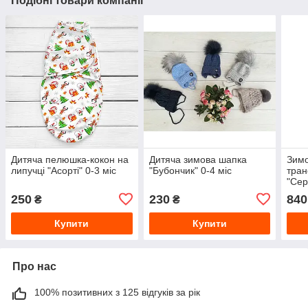
Подібні товари компанії
Дитяча пелюшка-кокон на
Дитяча зимова шапка
Зимо
липучці "Асорті" 0-3 міс
"Бубончик" 0-4 міс
тра
"Сер
12 м
250
230
840
₴
₴
Купити
Купити
Про нас
100% позитивних з 125 відгуків за рік