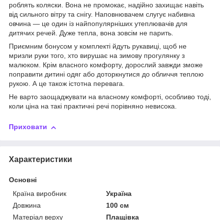
роблять коляски. Вона не промокає, надійно захищає навіть
від сильного вітру та снігу. Наповнювачем слугує набивна
овчина — це один із найпопулярніших утеплювачів для
дитячих речей. Дуже тепла, вона зовсім не парить.
Приємним бонусом у комплекті йдуть рукавиці, щоб не
мризли руки того, хто вирушає на зимову прогулянку з
малюком. Крім власного комфорту, дорослий завжди зможе
поправити дитині одяг або доторкнутися до обличчя теплою
рукою. А це також істотна перевага.
Не варто заощаджувати на власному комфорті, особливо тоді,
коли ціна на такі практичні речі порівняно невисока.
Приховати
Характеристики
Основні
Країна виробник
Україна
Довжина
100 см
Матеріал верху
Плащівка