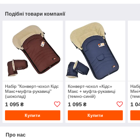
Подібні товари компанії
Набір "Конверт-чохол Кідс
Конверт-чохол «Кідс»
Набі
Макс+муфта-рукавиці"
Макс + муфта-рукавиці
Міні
(шоколад)
(темно-синій)
(тем
1 095
1 095
1 0
₴
₴
Купити
Купити
Про нас