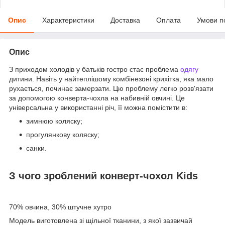
Опис
Характеристики
Доставка
Оплата
Умови п
Опис
З приходом холодів у батьків гостро стає проблема
одягу
дитини. Навіть у найтеплішому комбінезоні крихітка, яка мало
рухається, починає замерзати. Цю проблему легко розв'язати
за допомогою конверта-чохла на набивній овчині. Це
універсальна у використанні річ, її можна помістити в:
зимнюю коляску;
прогулянкову коляску;
санки.
З чого зроблений конверт-чохол Kids
70% овчина, 30% штучне хутро
Модель виготовлена зі щільної тканини, з якої зазвичай