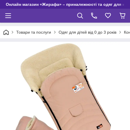
Онлайн магазин «Жирафа» – приналежності та одяг для но
Товари та послуги
Одяг для дітей від 0 до 3 років
Ко