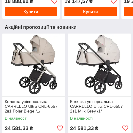
18 888,82
19 147,57
19 
₴
₴
Купити
Купити
Акційні пропозиції та новинки
Коляска універсальна
Коляска універсальна
CARRELLO Ultra CRL-6557
CARRELLO Ultra CRL-6557
2в1 Polar Biege /1/
2в1 Milk Grey /1/
В наявності
В наявності
24 581,33
24 581,33
₴
₴