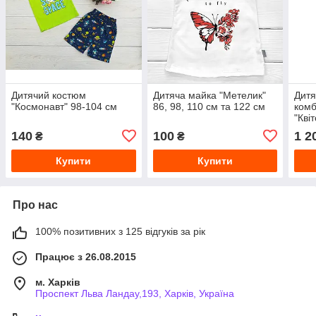
Дитячий костюм
Дитяча майка "Метелик"
Дитя
"Космонавт" 98-104 см
86, 98, 110 см та 122 см
комб
"Кві
98-1
140
100
1 2
₴
₴
Купити
Купити
Про нас
100% позитивних з 125 відгуків за рік
Працює з 26.08.2015
м. Харків
Проспект Льва Ландау,193, Харків, Україна