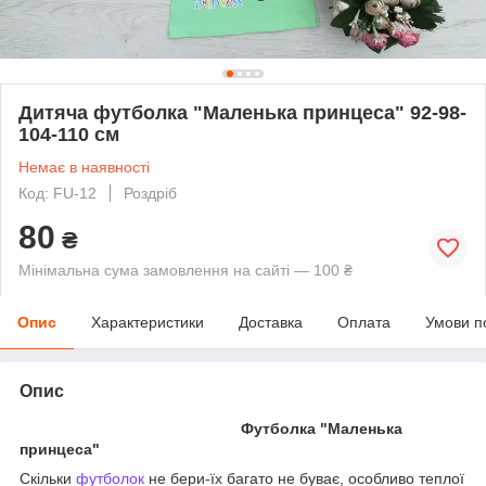
Дитяча футболка "Маленька принцеса" 92-98-
104-110 см
Немає в наявності
Код: FU-12
Роздріб
80
₴
Мінімальна сума замовлення на сайті — 100 ₴
Опис
Характеристики
Доставка
Оплата
Умови п
Опис
Футболка "Маленька
принцеса"
Скільки
футболок
не бери-їх багато не буває, особливо теплої