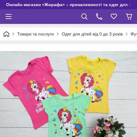
Онлайн магазин «Жирафа» – приналежності та одяг для но
Товари та послуги
Одяг для дітей від 0 до 3 років
Фу