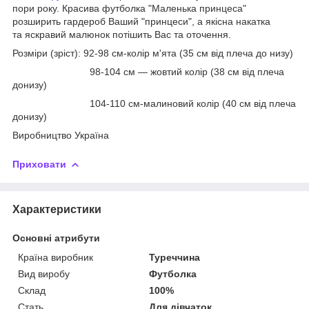
пори року. Красива футболка "Маленька принцеса"
розширить гардероб Ваший "принцеси", а якісна накатка
та яскравий малюнок потішить Вас та оточення.
Розміри (зріст): 92-98 см-колір м'ята (35 см від плеча до низу)
98-104 см — жовтий колір (38 см від плеча
донизу)
104-110 см-малиновий колір (40 см від плеча
донизу)
Виробництво Україна
Приховати
Характеристики
Основні атрибути
Країна виробник
Туреччина
Вид виробу
Футболка
Склад
100%
Стать
Для дівчаток