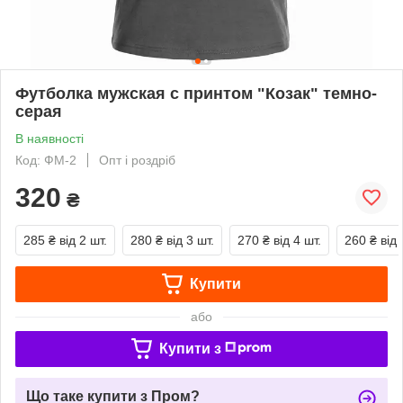
Футболка мужская с принтом "Козак" темно-
серая
В наявності
Код: ФМ-2
Опт і роздріб
320
₴
285 ₴
від 2 шт.
280 ₴
від 3 шт.
270 ₴
від 4 шт.
260 ₴
від 
Купити
або
Купити з
Що таке купити з Пром?