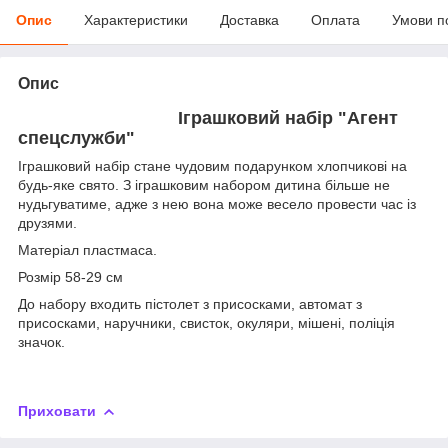
Опис
Характеристики
Доставка
Оплата
Умови п
Опис
Іграшковий набір "Агент
спецслужби"
Іграшковий набір стане чудовим подарунком хлопчикові на
будь-яке свято. З іграшковим набором дитина більше не
нудьгуватиме, адже з нею вона може весело провести час із
друзями.
Матеріал пластмаса.
Розмір 58-29 см
До набору входить пістолет з присосками, автомат з
присосками, наручники, свисток, окуляри, мішені, поліція
значок.
Приховати