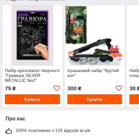
Набір креативної творчості
Іграшковий набір "Крутий
Набі
"Гравюра SILVER
коп"
спор
METALLIC No2"
75
300
38
₴
₴
Купити
Купити
Про нас
100% позитивних з 126 відгуків за рік