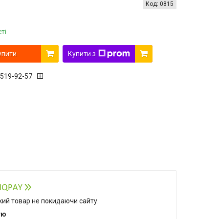
Код:
0815
ті
упити
Купити з
 519-92-57
який товар не покидаючи сайту.
тю