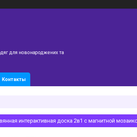
одяг для новонароджених та
Контакты
янная интерактивная доска 2в1 с магнитной мозаик