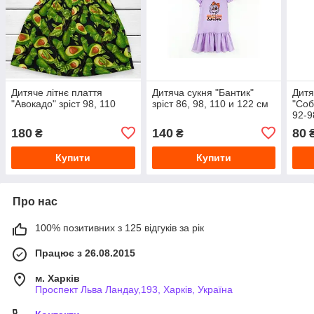
Дитяче літнє плаття
Дитяча сукня "Бантик"
Дитя
"Авокадо" зріст 98, 110
зріст 86, 98, 110 и 122 см
"Соб
92-9
180
140
80
₴
₴
Купити
Купити
Про нас
100% позитивних з 125 відгуків за рік
Працює з 26.08.2015
м. Харків
Проспект Льва Ландау,193, Харків, Україна