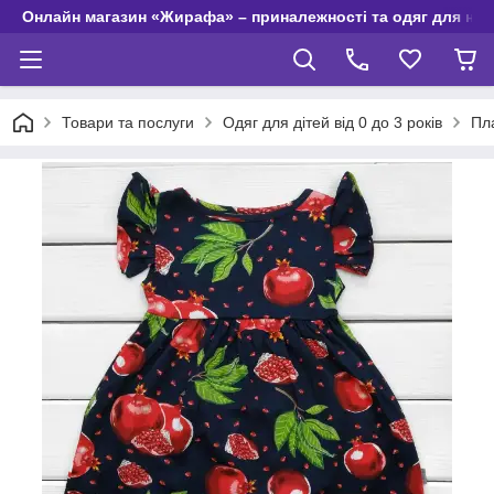
Онлайн магазин «Жирафа» – приналежності та одяг для но
Товари та послуги
Одяг для дітей від 0 до 3 років
Пла