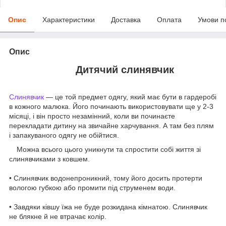
Опис
Характеристики
Доставка
Оплата
Умови п
Опис
Дитячий слинявчик
Слинявчик
— це той предмет одягу, який має бути в гардеробі
в кожного малюка. Його починають використовувати ще у 2-3
місяці, і він просто незамінний, коли ви починаєте
перекладати дитину на звичайне харчування. А там без плям
і запакуваного одягу не обійтися.
Можна всього цього уникнути та спростити собі життя зі
слинявчиками з ковшем.
⠀
• Слинявчик водонепроникний, тому його досить протерти
вологою губкою або промити під струменем води.
⠀
• Завдяки ківшу їжа не буде розкидана кімнатою. Слинявчик
не блякне й не втрачає колір.