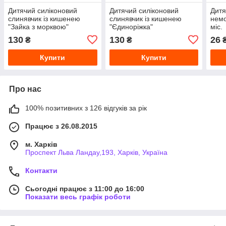
Дитячий силіконовий
Дитячий силіконовий
Дитя
слинявчик із кишенею
слинявчик із кишенею
немо
"Зайка з морквою"
"Єдиноріжка"
міс.
130
130
26
₴
₴
Купити
Купити
Про нас
100% позитивних з 126 відгуків за рік
Працює з 26.08.2015
м. Харків
Проспект Льва Ландау,193, Харків, Україна
Контакти
Сьогодні працює з 11:00 до 16:00
Показати весь графік роботи