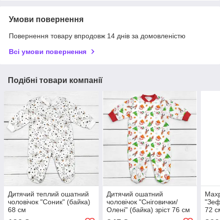
Умови повернення
Повернення товару впродовж 14 днів за домовленістю
Всі умови повернення
Подібні товари компанії
Дитячий теплий ошатний
Дитячий ошатний
Махр
чоловічок "Соник" (байка)
чоловічок "Сніговички/
"Зеф
68 см
Олені" (байка) зріст 76 см
72 с