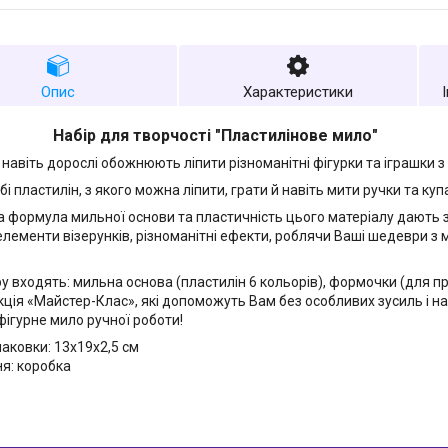
Опис
Характеристики
Набір для творчості "Пластилінове мило"
й навіть дорослі обожнюють ліпити різноманітні фігурки та іграшки з
бі пластилін, з якого можна ліпити, грати й навіть мити ручки та куп
а формула мильної основи та пластичність цього матеріалу дають 
 елементи візерунків, різноманітні ефекти, роблячи Ваші шедеври з
у входять: мильна основа (пластилін 6 кольорів), формочки (для пр
укція «Майстер-Клас», які допоможуть Вам без особливих зусиль і н
фігурне мило ручної роботи!
паковки: 13х19х2,5 см
я: коробка