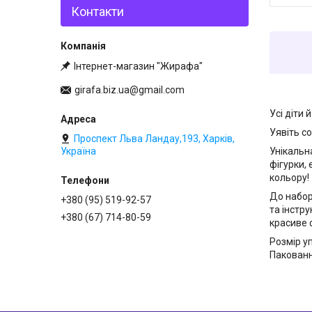
Контакти
Інтернет-магазин "Жирафа"
girafa.biz.ua@gmail.com
Усі діти 
Уявіть со
Проспект Льва Ландау,193, Харків,
Унікальн
Україна
фігурки,
кольору!
До набор
+380 (95) 519-92-57
та інстр
+380 (67) 714-80-59
красиве 
Розмір у
Пакованн