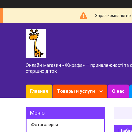
Зараз компанія не
Онлайн магазин «Жирафа» – приналежності та 
старших діток
Главная
Товары и услуги
О нас
Фотогалерея
Набір