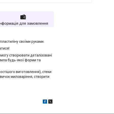
Інформація для замовлення
 пластиліну своїми руками.
атися!
змогу створювати деталізовані
 мила будь-якої форми та
остішого виготовлення), стеки
авичок миловаріння, створити