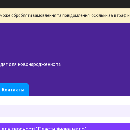
 може обробляти замовлення та повідомлення, оскільки за її граф
одяг для новонароджених та
Контакты
 для творчості "Пластилінове мило"