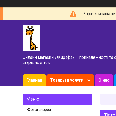
Зараз компанія не
Онлайн магазин «Жирафа» – приналежності та 
старших діток
Главная
Товары и услуги
О нас
Фотогалерея
Тісто