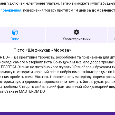
анії підключені електронні платежі. Тепер ви можете купити будь-
повернення товару протягом 14 днів
за домовленіс
Опис
Характеристики
Тісто «Шеф-кухар «Мороза»
DO» — це креативна творчість, розроблена та призначена для дітей
в складі самого матеріалу тіста. Воно дуже м'яке, але добре тримає
 БЕЗПЕКА (тільки не потрібно його жувати:) Різнобарвні брусочки 
оможуть створити чарівний світ із найрізноманітніших предметів і к
нням зробить сама. Ніжність і пластичність матеріалу, сприяє розви
моторики рук, а дорослі із задоволенням помнуть його в руках, рела
х проблем. Створіть свій власний фантастичний або кулінарний шеде
ми! Станьте MASTEROM DO.