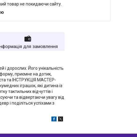
який товар не покидаючи сайту.
тю
Інформація для замовлення
 і дорослих. Його унікальність
 форму, приємне на дотик,
тіста та ІНСТРУКЦІЯ МАСТЕР-
умедних іграшок, які дитина із
тку тактильних відчуттів і
ксуючи та відвертаючи увагу від
вр і поділіться успіхами з