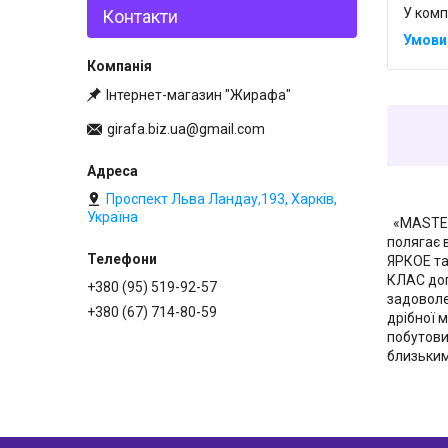
У комп
Контакти
Інтернет-магазин "Жирафа"
girafa.biz.ua@gmail.com
Проспект Льва Ландау,193, Харків,
Україна
«MASTER 
полягає 
ЯРКОЕ та
КЛАС доп
+380 (95) 519-92-57
задоволе
+380 (67) 714-80-59
дрібної 
побутови
близьки