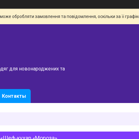
 може обробляти замовлення та повідомлення, оскільки за її граф
одяг для новонароджених та
Контакты
 «Шеф-кухар «Мороза»