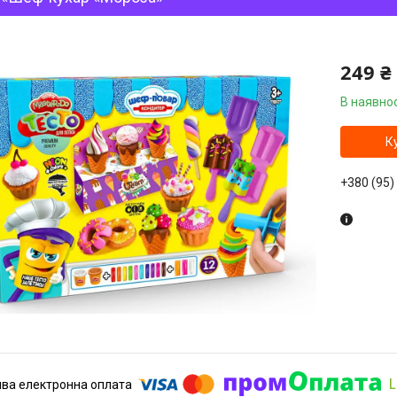
249 ₴
В наявнос
К
+380 (95)