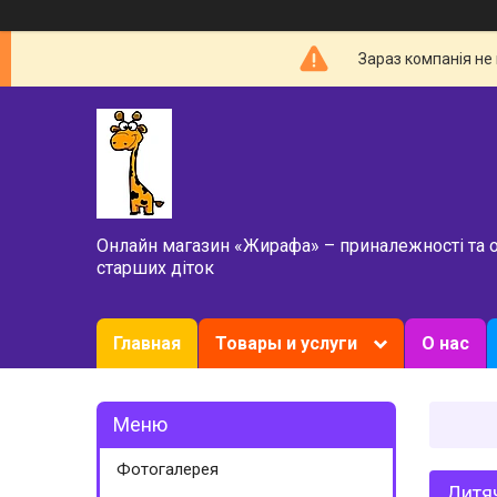
Зараз компанія не
Онлайн магазин «Жирафа» – приналежності та 
старших діток
Главная
Товары и услуги
О нас
Фотогалерея
Дитяч