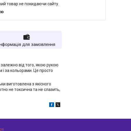
який товар не покидаючи сайту.
тю
Інформація для замовлення
 залежно від того, якою рукою
ом і за кольорами. Це просто
ьки виготовлена з якісного
ютно не токсична та не слазить,
сті