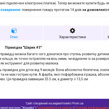
анії підключені електронні платежі. Тепер ви можете купити будь-
повернення товару протягом 14 днів
за домовленіс
Опис
Характеристики
Пірамідка "Шарик #3"
пірамідці можна багато чого дізнатися про ступінь розвитку дитини
 кільця, як точно потрапляє на вісь ними, чи відрізняє їх за розмір
як інструмент для розвитку малюка.
 пірамідка для діток від 9 місяців. Вона абсолютно безпечна, оскіл
 та не має гострих кутів. А фарба, якої пофарбована іграшка, абсол
о. Ця пірамідка заввишки 35.5 см, а діаметр її 13,5 см.
Сайт створений на маркетплейсі
Prom.ua
Інтернет-магазин "Жирафа" |
Поскаржитися на контент
|
Політика конфіденційно