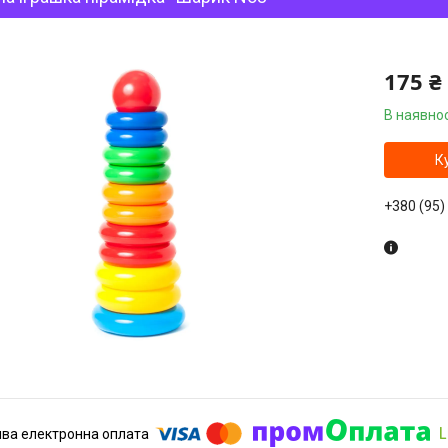
175 ₴
В наявнос
К
+380 (95)