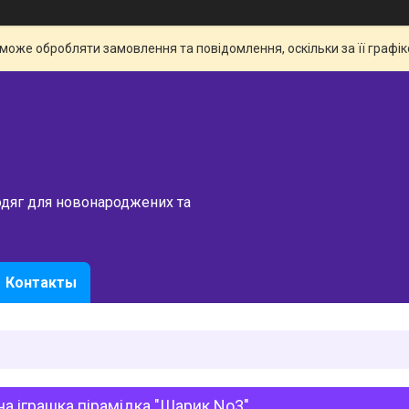
 може обробляти замовлення та повідомлення, оскільки за її граф
одяг для новонароджених та
Контакты
а іграшка пірамідка "Шарик No3"