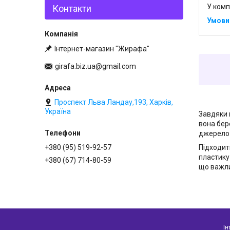
У комп
Контакти
Інтернет-магазин "Жирафа"
girafa.biz.ua@gmail.com
Проспект Льва Ландау,193, Харків,
Україна
Завдяки 
вона бере
джерело 
+380 (95) 519-92-57
Підходить
пластику
+380 (67) 714-80-59
що важлив