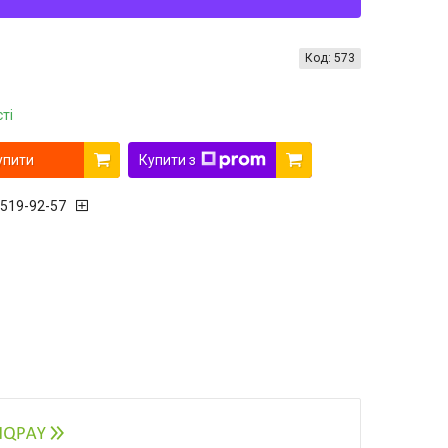
Код:
573
ті
упити
Купити з
 519-92-57