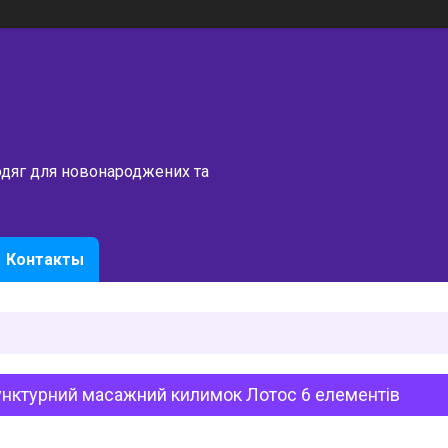
одяг для новонароджених та
Контакты
унктурний масажний килимок Лотос 6 елементів