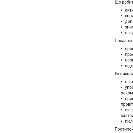
Що робит
акт
спр
доп
зні
пок
Показанн
про
про
нор
від
Як викор
пок
упр
реком
про
прові
піс
засто
піс
Протипок