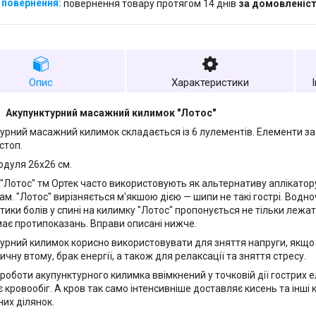
повернення товару протягом 14 днів
за домовленіс
Опис
Характеристики
Акупунктурний масажний килимок "Лотос"
урний масажний килимок складається із 6 лулементів. Елементи з
стоп.
одуля 26x26 см.
"Лотос" тм Ортек часто використовують як альтернативу аплікатор
рам. "Лотос" вирізняється м'якшою дією — шипи не такі гострі. Водн
тики болів у спині на килимку "Лотос" пропонується не тільки лежат
ає протипоказань. Вправи описані нижче.
урний килимок корисно використовувати для зняття напруги, якщо ви
чну втому, брак енергії, а також для релаксації та зняття стресу.
роботи акупунктурного килимка ввімкнений у точковій дії гострих е
 кровообіг. А кров так само інтенсивніше доставляє кисень та інші 
их ділянок.