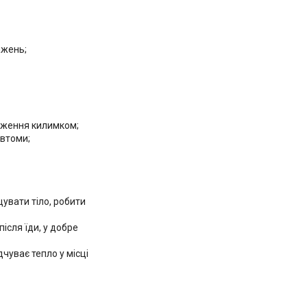
ажень;
одження килимком;
 втоми;
увати тіло, робити
ісля їди, у добре
чуває тепло у місці