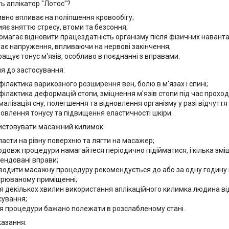
ь аплікатор "Лотос"?
ивно впливає на поліпшення кровообігу;
ияє зняттю стресу, втоми та безсоння;
омагає відновити працездатність організму після фізичних навант
має напруження, впливаючи на нервові закінчення;
ращує тонус м'язів, особливо в поєднанні з вправами.
я до застосування:
філактика варикозного розширення вен, болю в м'язах і спині;
філактика деформацій стопи, зміцнення м'язів стопи під час прох
малізація сну, полегшення та відновлення організму у разі відчуття
новлення тонусу та підвищення еластичності шкіри.
истовувати масажний килимок:
ласти на рівну поверхню та лягти на масажер;
одовж процедури намагайтеся періодично підійматися, і кілька зміщ
ендовані вправи;
водити масажну процедуру рекомендується до або за одну годину п
трюваному приміщенні;
ля декількох хвилин використання аплікаційного килимка людина від
сування;
ля процедури бажано полежати в розслабленому стані.
азання: