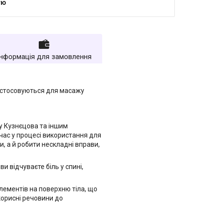
тю
Інформація для замовлення
астосовуються для масажу
у Кузнєцова та іншим
очас у процесі використання для
и, а й робити нескладні вправи,
 відчуваєте біль у спині,
лементів на поверхню тіла, що
корисні речовини до