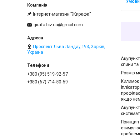
Інтернет-магазин "Жирафа"
girafa.biz.ua@gmail.com
Проспект Льва Ландау,193, Харків,
Україна
Акупункт
спини та 
Розмір м
+380 (95) 519-92-57
Килимок 
+380 (67) 714-80-59
іплікато
профілак
якщо нем
Акупункт
системати
Принцип 
стимулює
проблемн