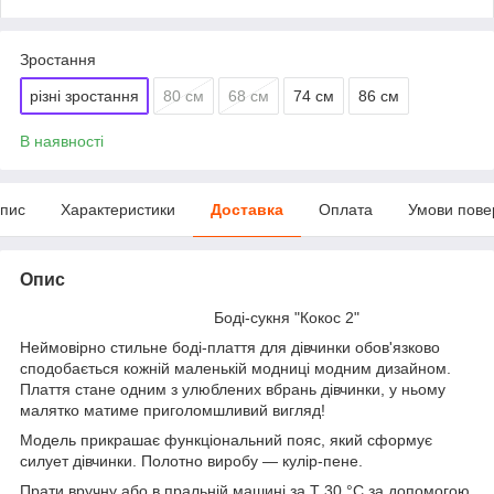
Зростання
різні зростання
80 см
68 см
74 см
86 см
В наявності
пис
Характеристики
Доставка
Оплата
Умови пове
Опис
Боді-сукня "Кокос 2"
Неймовірно стильне боді-плаття для дівчинки обов'язково
сподобається кожній маленькій модниці модним дизайном.
Плаття стане одним з улюблених вбрань дівчинки, у ньому
малятко матиме приголомшливий вигляд!
Модель прикрашає функціональний пояс, який сформує
силует дівчинки. Полотно виробу — кулір-пене.
Прати вручну або в пральній машині за Т 30 °C за допомогою