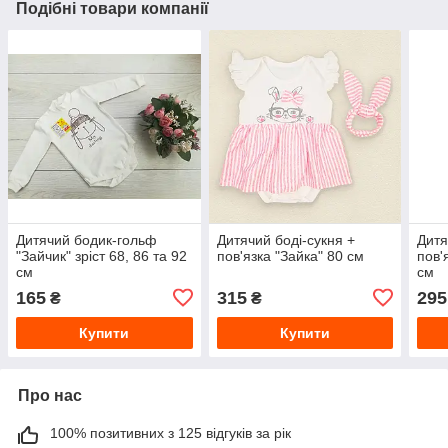
Подібні товари компанії
Дитячий бодик-гольф
Дитячий боді-сукня +
Дитя
"Зайчик" зріст 68, 86 та 92
пов'язка "Зайка" 80 см
пов'
см
см
165
315
295
₴
₴
Купити
Купити
Про нас
100% позитивних з 125 відгуків за рік