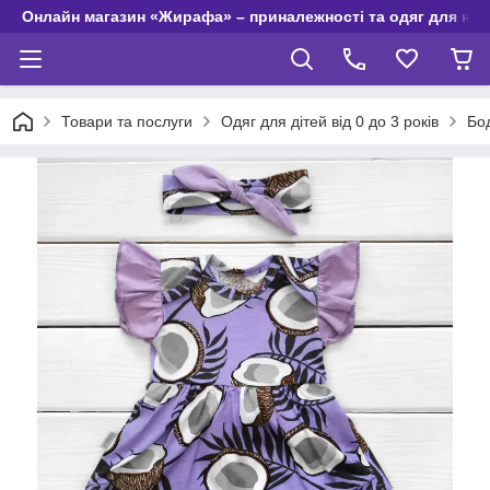
Онлайн магазин «Жирафа» – приналежності та одяг для но
Товари та послуги
Одяг для дітей від 0 до 3 років
Бод