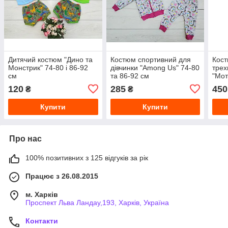
Дитячий костюм "Дино та
Костюм спортивний для
Кос
Монстрик" 74-80 і 86-92
дівчинки "Among Us" 74-80
трех
см
та 86-92 см
"Мот
и 86
120
285
450
₴
₴
Купити
Купити
Про нас
100% позитивних з 125 відгуків за рік
Працює з 26.08.2015
м. Харків
Проспект Льва Ландау,193, Харків, Україна
Контакти