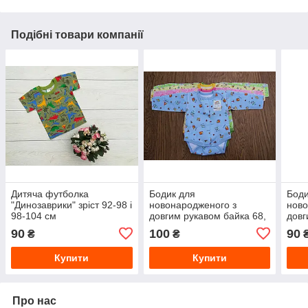
Подібні товари компанії
Дитяча футболка
Бодик для
Боди
"Динозаврики" зріст 92-98 і
новонародженого з
ново
98-104 см
довгим рукавом байка 68,
довг
74 та 80 см
90
100
90
₴
₴
Купити
Купити
Про нас