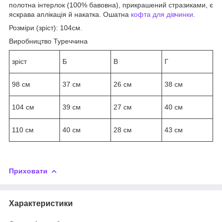
полотна інтерлок (100% бавовна), прикрашений стразиками, є
яскрава аплікація й накатка. Ошатна
кофта для дівчинки
.
Розміри (зріст): 104см.
Виробництво Туреччина
зріст
Б
В
Г
98 см
37 см
26 см
38 см
104 см
39 см
27 см
40 см
110 см
40 см
28 см
43 см
Приховати
Характеристики