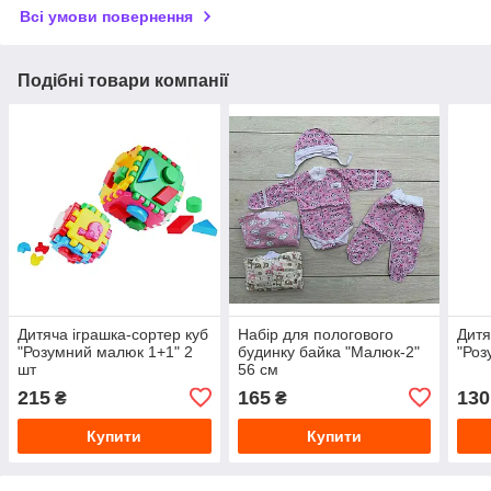
Всі умови повернення
Подібні товари компанії
Дитяча іграшка-сортер куб
Набір для пологового
Дитя
"Розумний малюк 1+1" 2
будинку байка "Малюк-2"
"Роз
шт
56 см
215
165
130
₴
₴
Купити
Купити