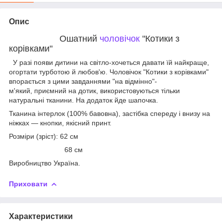
Опис
Ошатний
чоловічок
"Котики з
корівками"
У разі появи дитини на світло-хочеться давати їй найкраще,
огортати турботою й любов'ю. Чоловічок "Котики з корівками"
впорається з цими завданнями "на відмінно"-
м'який, приємний на дотик, використовуються тільки
натуральні тканини. На додаток йде шапочка.
Тканина інтерлок (100% бавовна), застібка спереду і внизу на
ніжках — кнопки, якісний принт.
Розміри (зріст): 62 см
68 см
Виробництво Україна.
Приховати
Характеристики