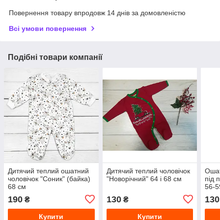
Повернення товару впродовж 14 днів за домовленістю
Всі умови повернення
Подібні товари компанії
Дитячий теплий ошатний
Дитячий теплий чоловічок
Ошат
чоловічок "Соник" (байка)
"Новорічний" 64 і 68 см
під 
68 см
56-5
190
130
130
₴
₴
Купити
Купити