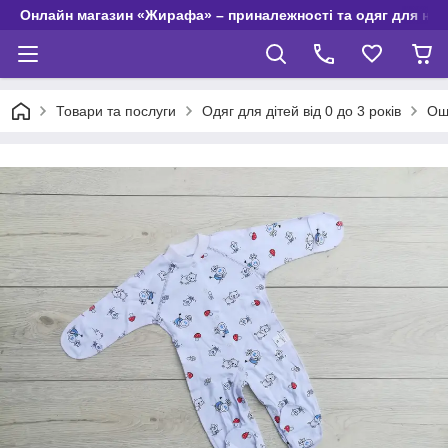
Онлайн магазин «Жирафа» – приналежності та одяг для но
Товари та послуги
Одяг для дітей від 0 до 3 років
Оша