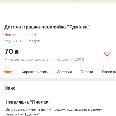
Дитяча іграшка-неваляйка "Рджілка"
Немає в наявності
Код: 6379
Роздріб
70
₴
Мінімальна сума замовлення на сайті — 100 ₴
Опис
Характеристики
Доставка
Оплата
Умови п
Опис
"Пчелка"
Неваляшка
Ви зібралися купити дитині іграшку, тоді візьміть музичну
Неваляйку "Бджілка".