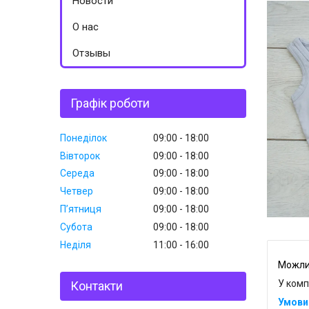
Новости
О нас
Отзывы
Графік роботи
Понеділок
09:00
18:00
Вівторок
09:00
18:00
Середа
09:00
18:00
Четвер
09:00
18:00
Пʼятниця
09:00
18:00
Субота
09:00
18:00
Неділя
11:00
16:00
У комп
Контакти