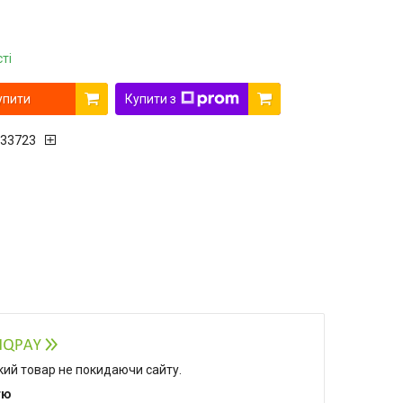
ті
упити
Купити з
33723
який товар не покидаючи сайту.
тю