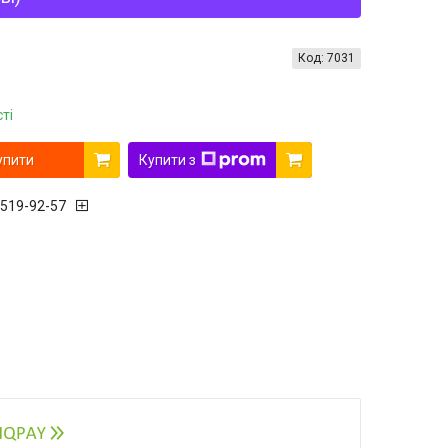
Код:
7031
ті
упити
Купити з
 519-92-57