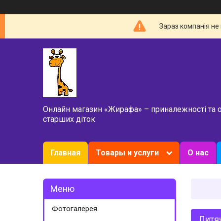
Зараз компанія не
Онлайн магазин «Жирафа» – приналежності та 
старших діток
Главная
Товары и услуги
О нас
Фотогалерея
Дитяч