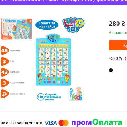
280 ₴
В наявнос
К
+380 (95)