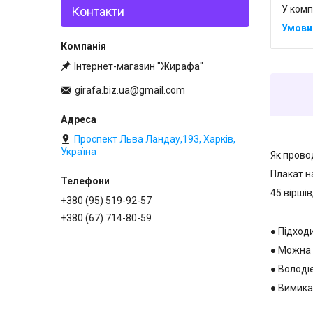
У комп
Контакти
Інтернет-магазин "Жирафа"
girafa.biz.ua@gmail.com
Плак
Проспект Льва Ландау,193, Харків,
Україна
Як прово
Плакат н
45 віршів
+380 (95) 519-92-57
+380 (67) 714-80-59
● Підход
● Можна 
● Володі
● Вимика