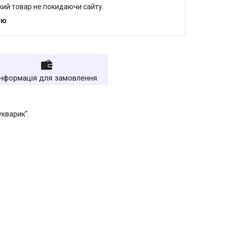
який товар не покидаючи сайту.
тю
Інформація для замовлення
укварик".