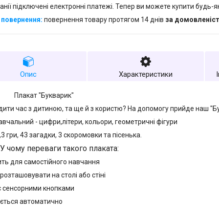
анії підключені електронні платежі. Тепер ви можете купити будь-
повернення товару протягом 14 днів
за домовленіс
Опис
Характеристики
ат "Букварик"
дити час з дитиною, та ще й з користю? На допомогу прийде наш "Б
авчальний - цифри,літери, кольори, геометричні фігури
,3 гри, 43 загадки, 3 скоромовки та пісенька.
У чому переваги такого плаката:
ить для самостійного навчання
розташовувати на столі або стіні
є сенсорними кнопками
ється автоматично