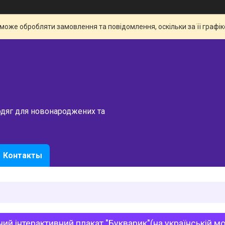
 може обробляти замовлення та повідомлення, оскільки за її граф
одяг для новонароджених та
Контакты
ий інтерактивний плакат "Букварик"(на українській мо