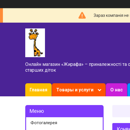
Зараз компанія не
Онлайн магазин «Жирафа» – приналежності та 
старших діток
Главная
Товары и услуги
О нас
Фотогалерея
Конве