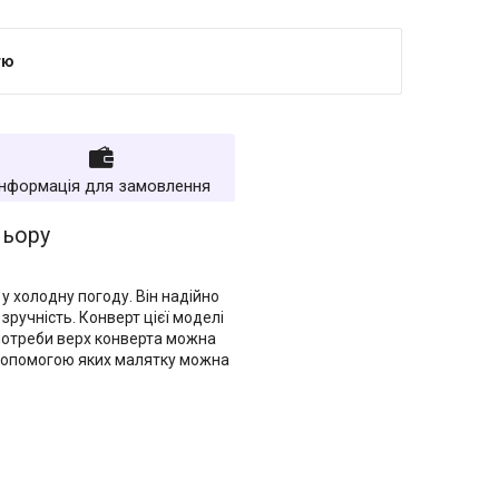
тю
Інформація для замовлення
льору
у холодну погоду. Він надійно
ручність. Конверт цієї моделі
 потреби верх конверта можна
а допомогою яких малятку можна