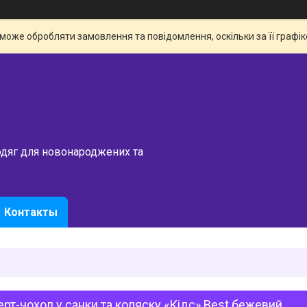
 може обробляти замовлення та повідомлення, оскільки за її граф
одяг для новонароджених та
Контакты
рт-чохол у санки та коляску «Кідс» Best бежевий