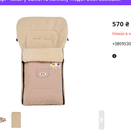
570 ₴
Немає в 
+3809530