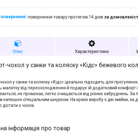
повернення товару протягом 14 днів
за домовленіс
Опис
Характеристики
т-чохол у санки та коляску «Кідс» бежевого ко
чохол у санки та коляску «Кідс» ідеально підходить для прогулянок 
ь малятку від переохолодження й подарує їй додатковий комфорт і з
вається, не промокає, легко очищається від різних забруднень. За
 в капюшон спеціальним шнурком. На краях виробу є дві змійки, з
ю дістати з чохла.
на інформація про товар