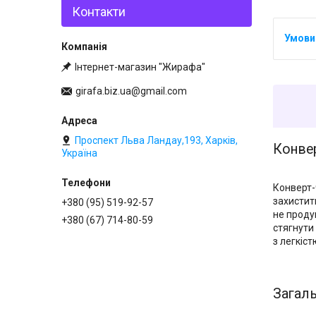
Контакти
Інтернет-магазин "Жирафа"
girafa.biz.ua@gmail.com
Проспект Льва Ландау,193, Харків,
Конвер
Україна
Конверт-
захистит
+380 (95) 519-92-57
не проду
+380 (67) 714-80-59
стягнути
з легкіст
Загаль