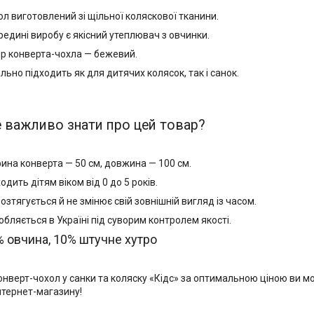
ол виготовлений зі щільної коляскової тканини.
редині виробу є якісний утеплювач з овчинки.
ір конверта-чохла — бежевий.
льно підходить як для дитячих колясок, так і санок.
 важливо знати про цей товар?
ина конверта — 50 см, довжина — 100 см.
одить дітям віком від 0 до 5 років.
озтягується й не змінює свій зовнішній вигляд із часом.
обляється в Україні під суворим контролем якості.
 овчина, 10% штучне хутро
онверт-чохол у санки та коляску «Кідс» за оптимальною ціною ви м
нтернет-магазину!