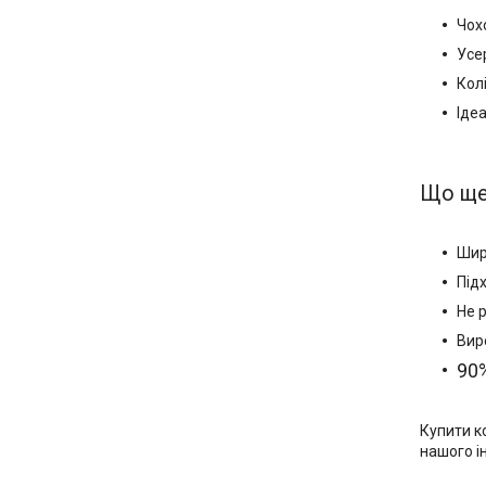
Чох
Усе
Кол
Ідеа
Що ще
Шир
Підх
Не р
Вир
90%
Купити к
нашого і