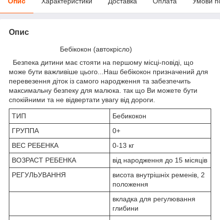
Опис
Характеристики
Доставка
Оплата
Умови п
Опис
Бебікокон (автокрісло)
Безпека дитини має стояти на першому місці-повіді, що
може бути важливіше цього...Наш бебікокон призначений для
перевезення діток із самого народження та забезпечить
максимальну безпеку для малюка. так що Ви можете бути
спокійними та не відвертати увагу від дороги.
ТИП
Бебикокон
ГРУППА
0+
ВЕС РЕБЕНКА
0-13 кг
ВОЗРАСТ РЕБЕНКА
від народження до 15 місяців
РЕГУЛЬУВАННЯ
висота внутрішніх ременів, 2
положення
вкладка для регулювання
глибини