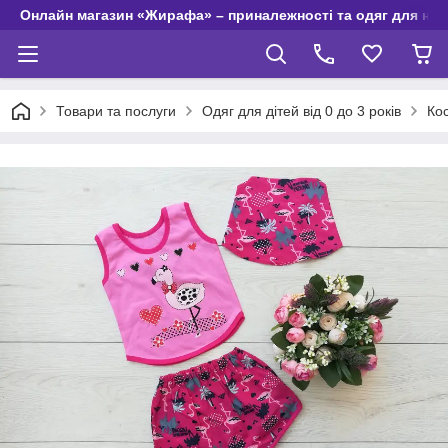
Онлайн магазин «Жирафа» – приналежності та одяг для но
Товари та послуги
Одяг для дітей від 0 до 3 років
Ко