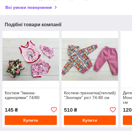
Всі умови повернення
Подібні товари компанії
Костюм "Іванка-
Костюм-трехнитка(теплий)
Дитя
єдиноріжки" 74/80
"Зоопарк" ріст 74-80 см
Монс
см
145
510
120
₴
₴
Купити
Купити