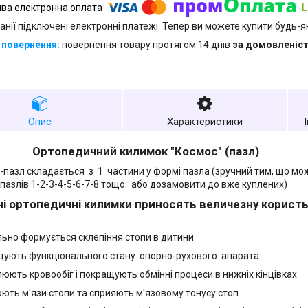
анії підключені електронні платежі. Тепер ви можете купити будь-
повернення товару протягом 14 днів
за домовленіс
Опис
Характеристики
едичний килимок "Космос" (пазл)
пазл складається з 1 частини у формі пазла (зручний тим, що мо
ь пазлів 1-2-3-4-5-6-7-8 тощо. або дозамовити до вже куплених)
і ортопедичні килимки приносять величезну користь 
ьно формується склепіння стопи в дитини
ують функціонального стану опорно-рухового апарата
юють кровообіг і покращують обмінні процеси в нижніх кінцівках
ють м'язи стопи та сприяють м'язовому тонусу стоп