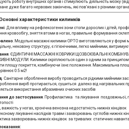
ують роботу внутрішніх органів і стимулюють діяльність мозку (відь
ане дуже багато нервових закінчень, які пов'язані з різними орган
ні характеристики килимків
ені
. Для впливу на рефлексогенні зони стопи дорослих і дітей, проф
ння кровообігу, зняття втоми в ногах, правильне формування склеп
овлено
. Модульні масажні килимки ОРТО виготовляються у формі мо
ільну, нековзну структуру, є гігієнічними, легко мийними, витриму
ання
. ЄДИНТИЧНІ МАССАЖНІ КОВРИКИ ЩОЗВОЮВАЛЬНІ КОМБІНУВ
ВНІ МОДУЛИ. Килимки скріплюються один з одним за принципом п
ти площу покриття, комбінуючи їхнє положення. Максимальна площа
рівнює 0.5 м2!
д
. Санітарне оброблення виробу проводиться рідкими мийними за
броблення виріб протирається, сушиться далеко від нагрівальних п
яється використання абразивних очисних засобів
ання до застосування
. Профилактика та лікування поздовжньої, 
топості
 важкість у ногах, хронічна венозна недостатність нижніх кінцівок
ксному лікуванні наслідків травм і захворювань суглобів нижніх кі
ктика захворювань нижніх кінцівок за тривалих статичних наван
показання: