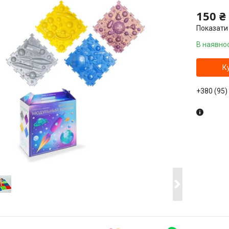
150 ₴
Показати 
В наявнос
К
+380 (95)