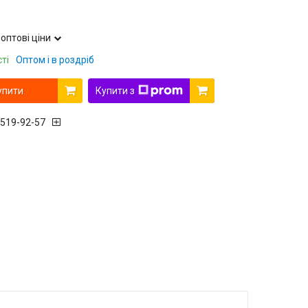
оптові ціни
ті
Оптом і в роздріб
упити
Купити з
 519-92-57