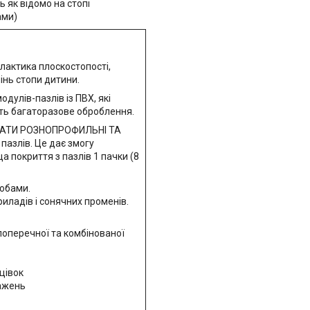
 як відомо на стопі
ами)
ілактика плоскостопості,
інь стопи дитини.
дулів-пазлів із ПВХ, які
ють багаторазове оброблення.
АТИ РОЗНОПРОФИЛЬНІ ТА
азлів. Це дає змогу
 покриття з пазлів 1 пачки (8
собами.
риладів і сонячних променів.
поперечної та комбінованої
нцівок
тажень