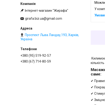
У комп
Інтернет-магазин "Жирафа"
girafa.biz.ua@gmail.com
Проспект Льва Ландау,193, Харків,
Україна
Ортоп
+380 (95) 519-92-57
Килимок-
+380 (67) 714-80-59
кількіст
Масажн
саме:
✔ Правил
✔ Покращ
✔ Стимул
✔ Зміцню