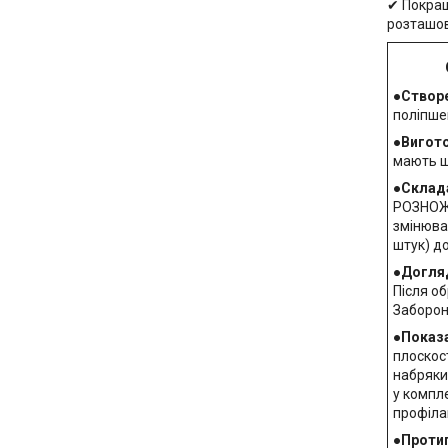
✔ Покращ
розташов
Основ
●
Створ
поліпше
●
Вигот
мають щ
●
Склад
РОЗНОЖИ
змінюва
штук) до
●
Догля
Після о
Заборон
●
Показ
плоскос
набряки,
у компле
профіла
●
Проти