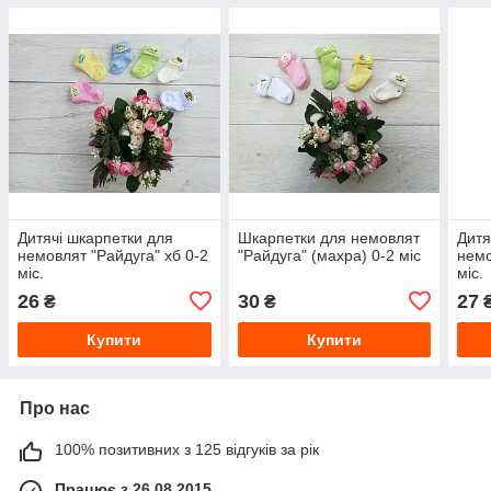
Дитячі шкарпетки для
Шкарпетки для немовлят
Дитя
немовлят "Райдуга" хб 0-2
"Райдуга" (махра) 0-2 міс
немо
міс.
міс.
26
30
27
₴
₴
Купити
Купити
Про нас
100% позитивних з 125 відгуків за рік
Працює з 26.08.2015