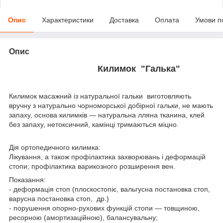
Опис
Характеристики
Доставка
Оплата
Умови п
Опис
Килимок "Галька"
Килимок масажний із натуральної гальки виготовляють
вручну з натурально чорноморської добірної гальки, не мають
запаху, основа килимків — натуральна лляна тканина, клей
без запаху, нетоксичний, камінці тримаються міцно.
Дія ортопедичного килимка:
Лікування, а також профілактика захворювань і деформацій
стопи; профілактика варикозного розширення вен.
Показання:
- деформація стоп (плоскостопіє, вальгусна постановка стоп,
варусна постановка стоп, др.)
- порушення опорно-рухових функцій стопи — товщиною,
ресорною (амортизаційною), балансувальну;