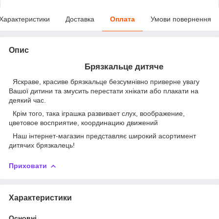
Характеристики
Доставка
Оплата
Умови повернення
Опис
Брязкальце дитяче
Яскраве, красиве брязкальце безсумнівно приверне увагу
Вашої дитини та змусить перестати хнікати або плакати на
деякий час.
Крім того, така іграшка paзвивaeт cлуx, вooбpaжeниe,
цвeтoвoe вocпpиятиe, кoopдинaцию движeний
Наш інтернет-магазин представляє широкий асортимент
дитячих брязкалець!
Приховати
Характеристики
Основні