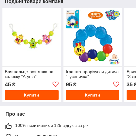
Подібні товари компанії
Брязкальце-розтяжка на
Іграшка-прорізувач дитяча
Бряз
коляску "Агуша"
"Гусеничка"
"Зві
45
95
35
₴
₴
Купити
Купити
Про нас
100% позитивних з 125 відгуків за рік