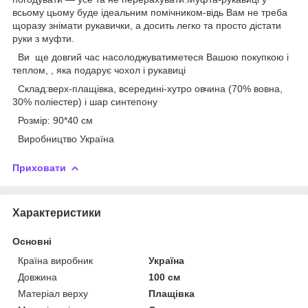
всьому цьому буде ідеальним помічником-відь Вам не треба
щоразу знімати рукавички, а досить легко та просто дістати
руки з муфти.
Ви ще довгий час насолоджуватиметеся Вашою покупкою і
теплом, , яка подарує чохол і рукавиці
Склад:верх-плащівка, всередині-хутро овчина (70% вовна,
30% поліестер) і шар синтепону
Розмір: 90*40 см
Виробництво Україна
Приховати
Характеристики
Основні
Країна виробник
Україна
Довжина
100 см
Матеріал верху
Плащівка