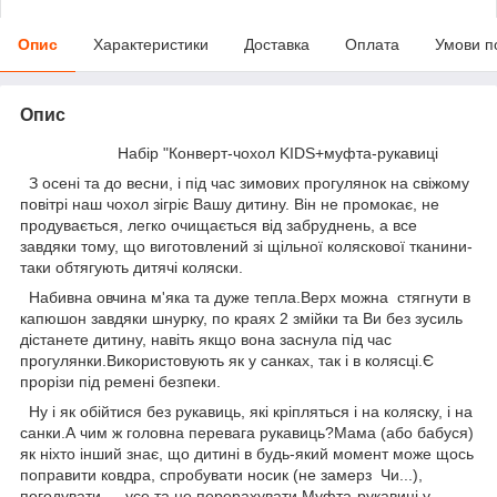
Опис
Характеристики
Доставка
Оплата
Умови п
Опис
Набір "Конверт-чохол KIDS+муфта-рукавиці
З осені та до весни, і під час зимових прогулянок на свіжому
повітрі наш чохол зігріє Вашу дитину. Він не промокає, не
продувається, легко очищається від забруднень, а все
завдяки тому, що виготовлений зі щільної коляскової тканини-
таки обтягують дитячі коляски.
Набивна овчина м'яка та дуже тепла.Верх можна стягнути в
капюшон завдяки шнурку, по краях 2 змійки та Ви без зусиль
дістанете дитину, навіть якщо вона заснула під час
прогулянки.Використовують як у санках, так і в колясці.Є
прорізи під ремені безпеки.
Ну і як обійтися без рукавиць, які кріпляться і на коляску, і на
санки.А чим ж головна перевага рукавиць?Мама (або бабуся)
як ніхто інший знає, що дитині в будь-який момент може щось
поправити ковдра, спробувати носик (не замерз Чи...),
погодувати — усе та не перерахувати.Муфта-рукавиці у