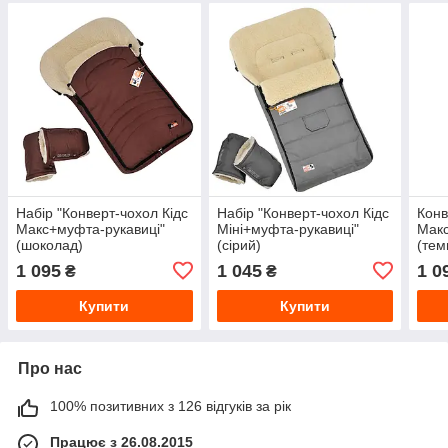
Набір "Конверт-чохол Кідс
Набір "Конверт-чохол Кідс
Конв
Макс+муфта-рукавиці"
Міні+муфта-рукавиці"
Макс
(шоколад)
(сірий)
(тем
1 095
1 045
1 0
₴
₴
Купити
Купити
Про нас
100% позитивних з 126 відгуків за рік
Працює з 26.08.2015