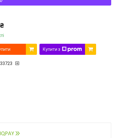
 ₴
ті
упити
Купити з
33723