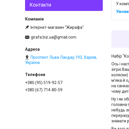
У комп
Контакти
Інтернет-магазин "Жирафа"
girafa.biz.ua@gmail.com
Набір "К
Проспект Льва Ландау,193, Харків,
Україна
Ось і на
зігріє В
коляски)
м'яка й о
+380 (95) 519-92-57
на санка
+380 (67) 714-80-59
чому дит
Ну і як о
головна 
небудь з
перераху
знімати р
Ви досі 