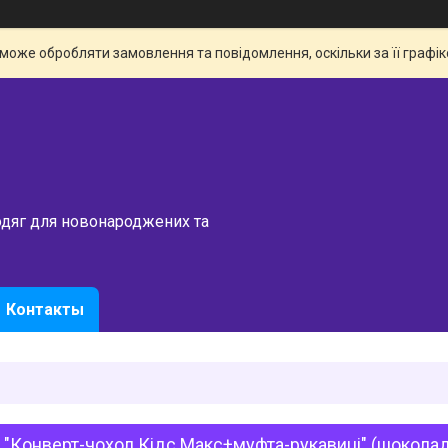
 може обробляти замовлення та повідомлення, оскільки за її граф
одяг для новонароджених та
Контакты
 "Конверт-чохол Кідс Макс+муфта-рукавиці" (шокола