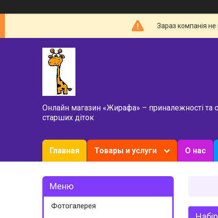
Зараз компанія не
Онлайн магазин «Жирафа» – приналежності та 
старших діток
Главная
Товары и услуги
О нас
Фотогалерея
Набір