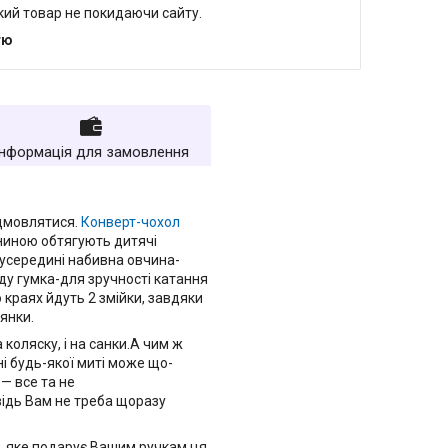
який товар не покидаючи сайту.
тю
Інформація для замовлення
ідмовлятися.
Конверт-чохол
аниною обтягують дитячі
 усередині набивна овчина-
аду гумка-для зручності катання
краях йдуть 2 змійки, завдяки
янки.
а коляску, і на санки.А чим ж
і будь-якої миті може що-
— все та не
ідь Вам не треба щоразу
ло, яке подарує Вашим ручкам ця