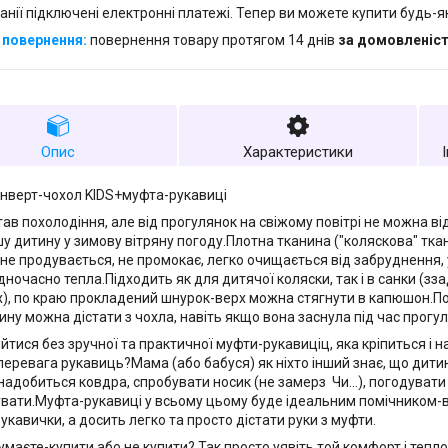
анії підключені електронні платежі. Тепер ви можете купити будь-
повернення товару протягом 14 днів
за домовленіс
Опис
Характеристики
онверт-чохол KIDS+муфта-рукавиці
став похолодіння, але від прогулянок на свіжому повітрі не можна в
ашу дитину у зимову вітряну погоду.Плотна тканина ("коляскова" тк
 не продувається, не промокає, легко очищається від забруднення,
дночасно тепла.Підходить як для дитячої коляски, так і в санки (зз
х), по краю прокладений шнурок-верх можна стягнути в капюшон.По 
ину можна дістати з чохла, навіть якщо вона заснула під час прогул
бійтися без зручної та практичної муфти-рукавиціц, яка кріпиться і н
перевага рукавиць?Мама (або бабуся) як ніхто інший знає, що дитин
надобиться ковдра, спробувати носик (не замерз Чи...), погодувати 
вати.Муфта-рукавиці у всьому цьому буде ідеальним помічником-в
укавички, а досить легко та просто дістати руки з муфти.
думаєте-купити або не купити? Так просто уявіть той комфорт і теп