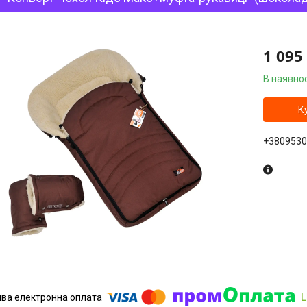
1 095
В наявнос
К
+3809530