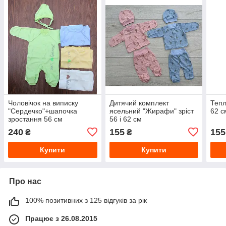
Чоловічок на виписку
Дитячий комплект
Тепл
"Сердечко"+шапочка
ясельний "Жирафи" зріст
62 с
зростання 56 см
56 і 62 см
240
155
155
₴
₴
Купити
Купити
Про нас
100% позитивних з 125 відгуків за рік
Працює з 26.08.2015