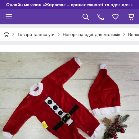
Онлайн магазин «Жирафа» – приналежності та одяг для но
Товари та послуги
Новорічна одяг для малюків
Велю