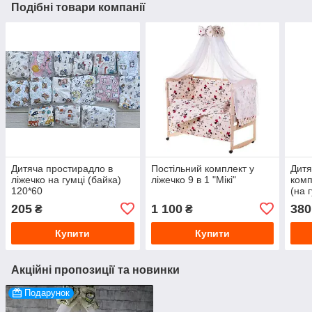
Подібні товари компанії
Дитяча простирадло в
Постільний комплект у
Дитя
ліжечко на гумці (байка)
ліжечко 9 в 1 "Мікі"
комп
120*60
(на 
205
1 100
380
₴
₴
Купити
Купити
Акційні пропозиції та новинки
Подарунок