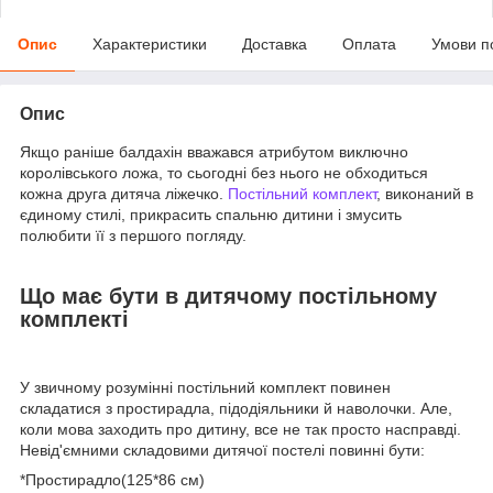
Опис
Характеристики
Доставка
Оплата
Умови п
Опис
Якщо раніше балдахін вважався атрибутом виключно
королівського ложа, то сьогодні без нього не обходиться
кожна друга дитяча ліжечко.
Постільний комплект
, виконаний в
єдиному стилі, прикрасить спальню дитини і змусить
полюбити її з першого погляду.
Що має бути в дитячому постільному
комплекті
У звичному розумінні постільний комплект повинен
складатися з простирадла, підодіяльники й наволочки. Але,
коли мова заходить про дитину, все не так просто насправді.
Невід'ємними складовими дитячої постелі повинні бути:
*Простирадло(125*86 см)