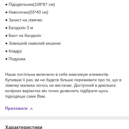
● Підодіяльник(108*87 см)
● Наволочка(55*40 см)
● Захист на ліжечко
● Балдахін 3 м
● Бант на балдахін
● Зовнішній навісний кишеню
● Ковдру
● Подушка.
Наше постільна включило в себе максимум елементів.
Купивши її раз, ви не будете більше переживати про те, що в
ліжечку малюка чогось не вистачає. Доступний в декількох
колірних варіантах він точно дозволить підібрати щось
підходяще саме Вам.
Приховати
Характеристики