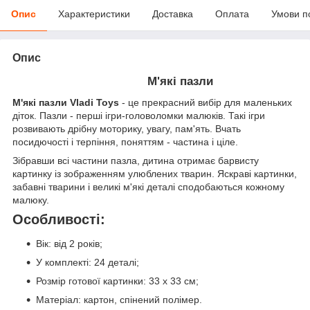
Опис
Характеристики
Доставка
Оплата
Умови п
Опис
М'які пазли
М'які пазли Vladi Toys
- це прекрасний вибір для маленьких
діток. Пазли - перші ігри-головоломки малюків. Такі ігри
розвивають дрібну моторику, увагу, пам'ять. Вчать
посидючості і терпіння, поняттям - частина і ціле.
Зібравши всі частини пазла, дитина отримає барвисту
картинку із зображенням улюблених тварин. Яскраві картинки,
забавні тварини і великі м'які деталі сподобаються кожному
малюку.
Особливості:
Вік: від 2 років;
У комплекті: 24 деталі;
Розмір готової картинки: 33 х 33 см;
Матеріал: картон, спінений полімер.