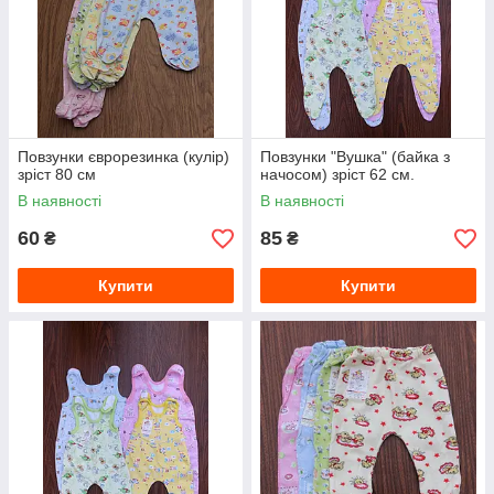
років упродовж усього року. Яскраві малюнки нанесені за
допомогою гіпоалергенних барвників, що унеможливлює
шкірні реакції. Одяг із натуральних тканин придатний для
прання та прасування, даючи змогу повноцінно очистити від
різних забруднень. Великий асортимент кольорів і
найвигідніші ціни.
Повзунки єврорезинка (кулір)
Повзунки "Вушка" (байка з
зріст 80 см
начосом) зріст 62 см.
В наявності
В наявності
60
85
₴
₴
Купити
Купити