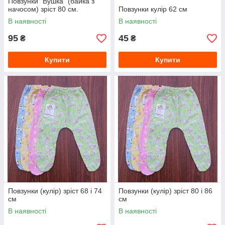
Повзунки "Вушка" (байка з
начосом) зріст 80 см.
Повзунки кулір 62 см
В наявності
В наявності
95
45
₴
₴
Купити
Купити
Повзунки (кулір) зріст 68 і 74
Повзунки (кулір) зріст 80 і 86
см
см
В наявності
В наявності