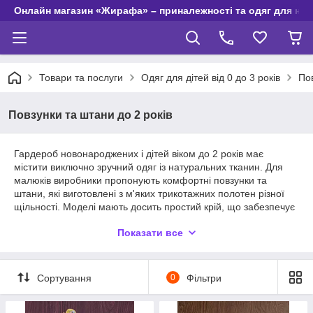
Онлайн магазин «Жирафа» – приналежності та одяг для но
Товари та послуги
Одяг для дітей від 0 до 3 років
Пов
Повзунки та штани до 2 років
Гардероб новонароджених і дітей віком до 2 років має
містити виключно зручний одяг із натуральних тканин. Для
малюків виробники пропонують комфортні повзунки та
штани, які виготовлені з м'яких трикотажних полотен різної
щільності. Моделі мають досить простий крій, що забезпечує
повну свободу руху. Дитині буде комфортно в штанцях як у
Показати все
приміщенні, так і на вулиці.
Асортимент повзунків для дітей
Сортування
0
Фільтри
Упродовж багатьох десятиліть фаворитами серед моделей