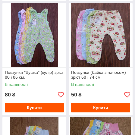
Повзунки "Вушка" (кулір) зріст
Повзунки (байка з начосом)
80 і 86 см.
зріст 68 і 74 см
В наявності
В наявності
80
50
₴
₴
Купити
Купити