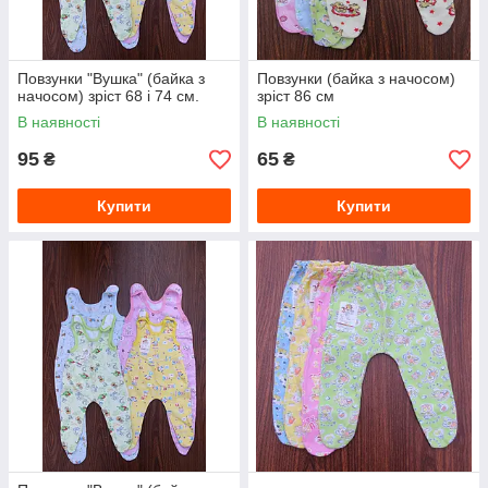
Повзунки "Вушка" (байка з
Повзунки (байка з начосом)
начосом) зріст 68 і 74 см.
зріст 86 см
В наявності
В наявності
95
65
₴
₴
Купити
Купити